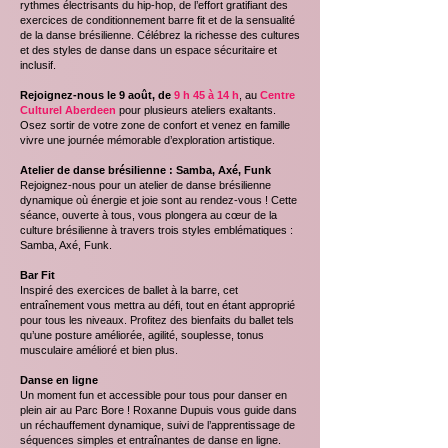
rythmes électrisants du hip-hop, de l’effort gratifiant des
exercices de conditionnement barre fit et de la sensualité
de la danse brésilienne. Célébrez la richesse des cultures
et des styles de danse dans un espace sécuritaire et
inclusif.
Rejoignez-nous le 9 août, de
9 h 45 à 14 h
, au
Centre
Culturel Aberdeen
pour plusieurs ateliers exaltants.
Osez sortir de votre zone de confort et venez en famille
vivre une journée mémorable d’exploration artistique.
Atelier de danse brésilienne : Samba, Axé, Funk
Rejoignez-nous pour un atelier de danse brésilienne
dynamique où énergie et joie sont au rendez-vous ! Cette
séance, ouverte à tous, vous plongera au cœur de la
culture brésilienne à travers trois styles emblématiques :
Samba, Axé, Funk.
Bar Fit
Inspiré des exercices de ballet à la barre, cet
entraînement vous mettra au défi, tout en étant approprié
pour tous les niveaux. Profitez des bienfaits du ballet tels
qu’une posture améliorée, agilité, souplesse, tonus
musculaire amélioré et bien plus.
Danse en ligne
Un moment fun et accessible pour tous pour danser en
plein air au Parc Bore ! Roxanne Dupuis vous guide dans
un réchauffement dynamique, suivi de l’apprentissage de
séquences simples et entraînantes de danse en ligne.