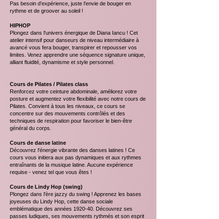
Pas besoin d’expérience, juste l’envie de bouger en
rythme et de groover au soleil !
HIPHOP
Plongez dans l'univers énergique de Diana Iancu ! Cet
atelier intensif pour danseurs de niveau intermédiaire à
avancé vous fera bouger, transpirer et repousser vos
limites. Venez apprendre une séquence signature unique,
alliant fluidité, dynamisme et style personnel.
Cours de Pilates / Pilates class
Renforcez votre ceinture abdominale, améliorez votre
posture et augmentez votre flexibilité avec notre cours de
Pilates. Convient à tous les niveaux, ce cours se
concentre sur des mouvements contrôlés et des
techniques de respiration pour favoriser le bien-être
général du corps.
Cours de danse latine
Découvrez l'énergie vibrante des danses latines ! Ce
cours vous initiera aux pas dynamiques et aux rythmes
entraînants de la musique latine. Aucune expérience
requise - venez tel que vous êtes !
Cours de Lindy Hop (swing)
Plongez dans l'ère jazzy du swing ! Apprenez les bases
joyeuses du Lindy Hop, cette danse sociale
emblématique des années 1920-40. Découvrez ses
passes ludiques, ses mouvements rythmés et son esprit